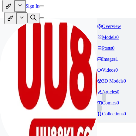
Sign In
Overview
Models
0
Posts
0
Images
1
Videos
0
3D Models
0
Articles
0
Comics
0
Collections
0