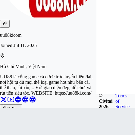
uu88kicom
Joined
Jul 11, 2025
Hồ Chí Minh, Việt Nam
UU88 là cổng game cá cược trực tuyến hiện đại,
nơi hội tụ đủ mọi thể loại game hot như bắn cá,
thể thao, tài xỉu,... Với giao diện đẹp, dễ chơi và
rút tiền siêu tốc. WEBSITE: https://uu88ki.com/
©
Terms
Civitai
of
2026
Service
Follow
Tip