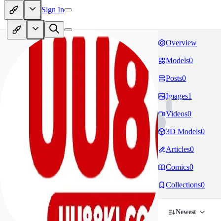
Sign In
Overview
Models
0
Posts
0
Images
1
Videos
0
3D Models
0
Articles
0
Comics
0
Collections
0
Newest