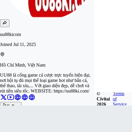
uu88kicom
Joined
Jul 11, 2025
Hồ Chí Minh, Việt Nam
UU88 là cổng game cá cược trực tuyến hiện đại,
nơi hội tụ đủ mọi thể loại game hot như bắn cá,
thể thao, tài xỉu,... Với giao diện đẹp, dễ chơi và
rút tiền siêu tốc. WEBSITE: https://uu88ki.com/
©
Terms
Civitai
of
2026
Service
Follow
Tip